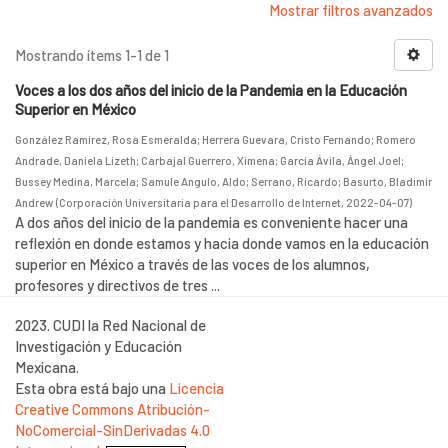
Mostrar filtros avanzados
Mostrando ítems 1-1 de 1
Voces a los dos años del inicio de la Pandemia en la Educación
Superior en México
González Ramírez, Rosa Esmeralda
;
Herrera Guevara, Cristo Fernando
;
Romero
Andrade, Daniela Lizeth
;
Carbajal Guerrero, Ximena
;
García Ávila, Ángel Joel
;
Bussey Medina, Marcela
;
Samule Angulo, Aldo
;
Serrano, Ricardo
;
Basurto, Bladimir
Andrew
(
Corporación Universitaria para el Desarrollo de Internet
,
2022-04-07
)
A dos años del inicio de la pandemia es conveniente hacer una
reflexión en donde estamos y hacia donde vamos en la educación
superior en México a través de las voces de los alumnos,
profesores y directivos de tres ...
2023. CUDI la Red Nacional de
Investigación y Educación
Mexicana.
Esta obra está bajo una
Licencia
Creative Commons Atribución-
NoComercial-SinDerivadas 4.0