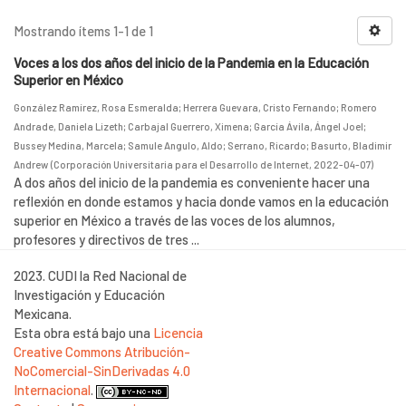
Mostrando ítems 1-1 de 1
Voces a los dos años del inicio de la Pandemia en la Educación
Superior en México
González Ramírez, Rosa Esmeralda
;
Herrera Guevara, Cristo Fernando
;
Romero
Andrade, Daniela Lizeth
;
Carbajal Guerrero, Ximena
;
García Ávila, Ángel Joel
;
Bussey Medina, Marcela
;
Samule Angulo, Aldo
;
Serrano, Ricardo
;
Basurto, Bladimir
Andrew
(
Corporación Universitaria para el Desarrollo de Internet
,
2022-04-07
)
A dos años del inicio de la pandemia es conveniente hacer una
reflexión en donde estamos y hacia donde vamos en la educación
superior en México a través de las voces de los alumnos,
profesores y directivos de tres ...
2023. CUDI la Red Nacional de
Investigación y Educación
Mexicana.
Esta obra está bajo una
Licencia
Creative Commons Atribución-
NoComercial-SinDerivadas 4.0
Internacional
.