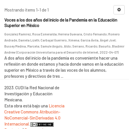
Mostrando ítems 1-1 de 1
Voces a los dos años del inicio de la Pandemia en la Educación
Superior en México
González Ramírez, Rosa Esmeralda
;
Herrera Guevara, Cristo Fernando
;
Romero
Andrade, Daniela Lizeth
;
Carbajal Guerrero, Ximena
;
García Ávila, Ángel Joel
;
Bussey Medina, Marcela
;
Samule Angulo, Aldo
;
Serrano, Ricardo
;
Basurto, Bladimir
Andrew
(
Corporación Universitaria para el Desarrollo de Internet
,
2022-04-07
)
A dos años del inicio de la pandemia es conveniente hacer una
reflexión en donde estamos y hacia donde vamos en la educación
superior en México a través de las voces de los alumnos,
profesores y directivos de tres ...
2023. CUDI la Red Nacional de
Investigación y Educación
Mexicana.
Esta obra está bajo una
Licencia
Creative Commons Atribución-
NoComercial-SinDerivadas 4.0
Internacional
.