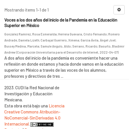
Mostrando ítems 1-1 de 1
Voces a los dos años del inicio de la Pandemia en la Educación
Superior en México
González Ramírez, Rosa Esmeralda
;
Herrera Guevara, Cristo Fernando
;
Romero
Andrade, Daniela Lizeth
;
Carbajal Guerrero, Ximena
;
García Ávila, Ángel Joel
;
Bussey Medina, Marcela
;
Samule Angulo, Aldo
;
Serrano, Ricardo
;
Basurto, Bladimir
Andrew
(
Corporación Universitaria para el Desarrollo de Internet
,
2022-04-07
)
A dos años del inicio de la pandemia es conveniente hacer una
reflexión en donde estamos y hacia donde vamos en la educación
superior en México a través de las voces de los alumnos,
profesores y directivos de tres ...
2023. CUDI la Red Nacional de
Investigación y Educación
Mexicana.
Esta obra está bajo una
Licencia
Creative Commons Atribución-
NoComercial-SinDerivadas 4.0
Internacional
.