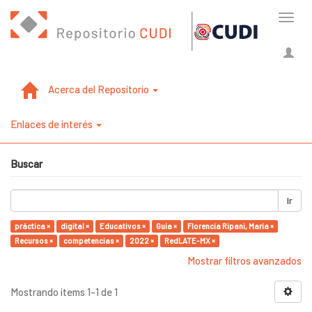
Cambi
naveg
Acerca del Repositorio
Enlaces de interés
Buscar
Ir
práctica ×
digital ×
Educativos ×
Guía ×
Florencia Ripani, María ×
Recursos ×
competencias ×
2022 ×
RedLATE-MX ×
Mostrar filtros avanzados
Mostrando ítems 1-1 de 1