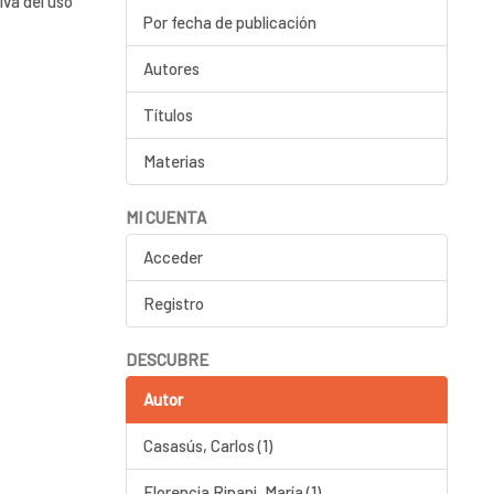
iva del uso
Por fecha de publicación
Autores
Títulos
Materias
MI CUENTA
Acceder
Registro
DESCUBRE
Autor
Casasús, Carlos (1)
Florencia Ripani, María (1)