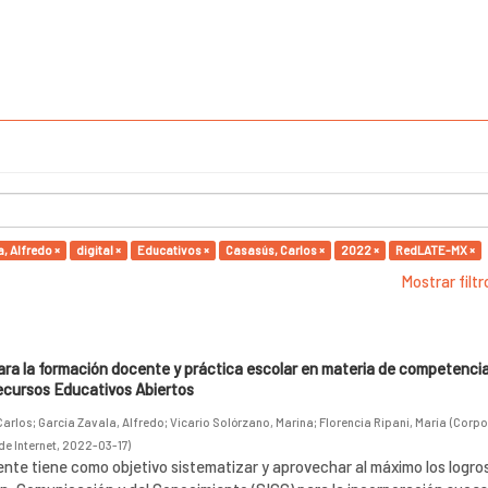
, Alfredo ×
digital ×
Educativos ×
Casasús, Carlos ×
2022 ×
RedLATE-MX ×
Mostrar filt
ara la formación docente y práctica escolar en materia de competencia 
ecursos Educativos Abiertos
Carlos
;
García Zavala, Alfredo
;
Vicario Solórzano, Marina
;
Florencia Ripani, María
(
Corpo
de Internet
,
2022-03-17
)
nte tiene como objetivo sistematizar y aprovechar al máximo los logros