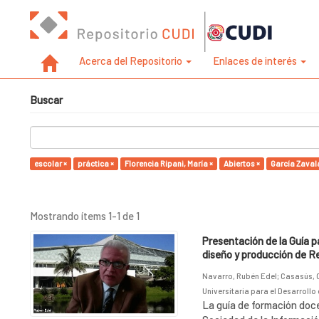
Acerca del Repositorio
Enlaces de interés
Buscar
escolar ×
práctica ×
Florencia Ripani, María ×
Abiertos ×
García Zavala
Mostrando ítems 1-1 de 1
Presentación de la Guía p
diseño y producción de R
Navarro, Rubén Edel
;
Casasús, 
Universitaria para el Desarrollo 
La guía de formación doce