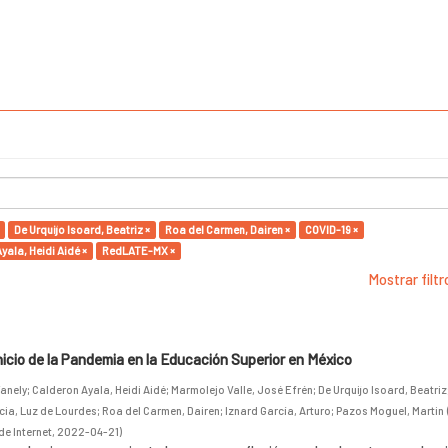
De Urquijo Isoard, Beatriz ×
Roa del Carmen, Dairen ×
COVID-19 ×
yala, Heidi Aidé ×
RedLATE-MX ×
Mostrar filt
inicio de la Pandemia en la Educación Superior en México
anely
;
Calderon Ayala, Heidi Aidé
;
Marmolejo Valle, José Efrén
;
De Urquijo Isoard, Beatriz
cia, Luz de Lourdes
;
Roa del Carmen, Dairen
;
Iznard García, Arturo
;
Pazos Moguel, Martin
de Internet
,
2022-04-21
)