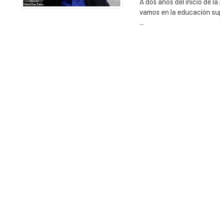
A dos años del inicio de 
vamos en la educación sup
...