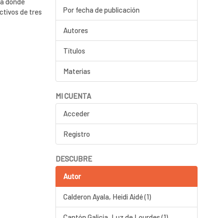
ia donde
Por fecha de publicación
ctivos de tres
Autores
Títulos
Materias
MI CUENTA
Acceder
Registro
DESCUBRE
Autor
Calderon Ayala, Heidi Aidé (1)
Cantón Galicia, Luz de Lourdes (1)