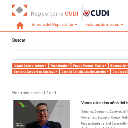
Acerca del Repositorio
Enlaces de interés
Buscar
Iznard García, Arturo ×
Tecnología ×
Pazos Moguel, Martin ×
Educación ×
Santana Cervantes, Gustavo ×
Cantón Galicia, Luz de Lourdes ×
Calderon A
Mostrando ítems 1-1 de 1
Voces a los dos años del 
Sánchéz Camacho, Esmeralda Y
Cervantes, Gustavo
;
Cantón Gali
Universitaria para el Desarrollo 