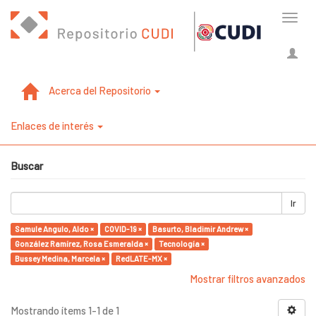
Cambi
naveg
Acerca del Repositorio
Enlaces de interés
Buscar
Ir
Samule Angulo, Aldo ×
COVID-19 ×
Basurto, Bladimir Andrew ×
González Ramírez, Rosa Esmeralda ×
Tecnología ×
Bussey Medina, Marcela ×
RedLATE-MX ×
Mostrar filtros avanzados
Mostrando ítems 1-1 de 1