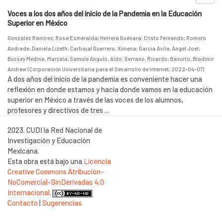
Voces a los dos años del inicio de la Pandemia en la Educación
Superior en México
González Ramírez, Rosa Esmeralda
;
Herrera Guevara, Cristo Fernando
;
Romero
Andrade, Daniela Lizeth
;
Carbajal Guerrero, Ximena
;
García Ávila, Ángel Joel
;
Bussey Medina, Marcela
;
Samule Angulo, Aldo
;
Serrano, Ricardo
;
Basurto, Bladimir
Andrew
(
Corporación Universitaria para el Desarrollo de Internet
,
2022-04-07
)
A dos años del inicio de la pandemia es conveniente hacer una
reflexión en donde estamos y hacia donde vamos en la educación
superior en México a través de las voces de los alumnos,
profesores y directivos de tres ...
2023. CUDI la Red Nacional de
Investigación y Educación
Mexicana.
Esta obra está bajo una
Licencia
Creative Commons Atribución-
NoComercial-SinDerivadas 4.0
Internacional
.
Contacto
|
Sugerencias