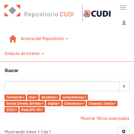
Cambi
naveg
Acerca del Repositorio
Enlaces de interés
Buscar
Ir
formación ×
true ×
docentes ×
competencias ×
García Zavala, Alfredo ×
digital ×
Educativos ×
Casasús, Carlos ×
2022 ×
RedLATE-MX ×
Mostrar filtros avanzados
Mostrando ítems 1-1 de 1