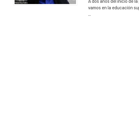
A dos años del inicio de 
vamos en la educación sup
...