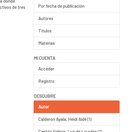
ia donde
Por fecha de publicación
ctivos de tres
Autores
Títulos
Materias
MI CUENTA
Acceder
Registro
DESCUBRE
Autor
Calderon Ayala, Heidi Aidé (1)
Cantón Galicia, Luz de Lourdes (1)