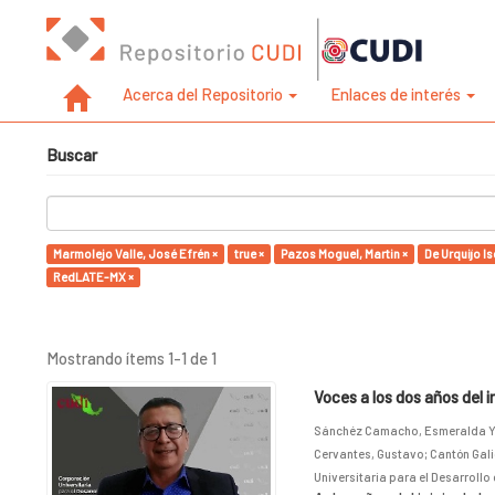
Acerca del Repositorio
Enlaces de interés
Buscar
Marmolejo Valle, José Efrén ×
true ×
Pazos Moguel, Martin ×
De Urquijo Is
RedLATE-MX ×
Mostrando ítems 1-1 de 1
Voces a los dos años del 
Sánchéz Camacho, Esmeralda Y
Cervantes, Gustavo
;
Cantón Gali
Universitaria para el Desarrollo 