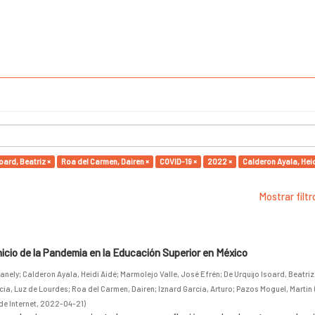
oard, Beatriz ×
Roa del Carmen, Dairen ×
COVID-19 ×
2022 ×
Calderon Ayala, Heid
Mostrar filt
inicio de la Pandemia en la Educación Superior en México
anely
;
Calderon Ayala, Heidi Aidé
;
Marmolejo Valle, José Efrén
;
De Urquijo Isoard, Beatriz
cia, Luz de Lourdes
;
Roa del Carmen, Dairen
;
Iznard García, Arturo
;
Pazos Moguel, Martin
de Internet
,
2022-04-21
)