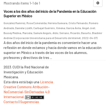
Mostrando ítems 1-1 de 1
Voces a los dos años del inicio de la Pandemia en la Educación
Superior en México
González Ramírez, Rosa Esmeralda
;
Herrera Guevara, Cristo Fernando
;
Romero
Andrade, Daniela Lizeth
;
Carbajal Guerrero, Ximena
;
García Ávila, Ángel Joel
;
Bussey Medina, Marcela
;
Samule Angulo, Aldo
;
Serrano, Ricardo
;
Basurto, Bladimir
Andrew
(
Corporación Universitaria para el Desarrollo de Internet
,
2022-04-07
)
A dos años del inicio de la pandemia es conveniente hacer una
reflexión en donde estamos y hacia donde vamos en la educación
superior en México a través de las voces de los alumnos,
profesores y directivos de tres ...
2023. CUDI la Red Nacional de
Investigación y Educación
Mexicana.
Esta obra está bajo una
Licencia
Creative Commons Atribución-
NoComercial-SinDerivadas 4.0
Internacional
.
Contacto
|
Sugerencias