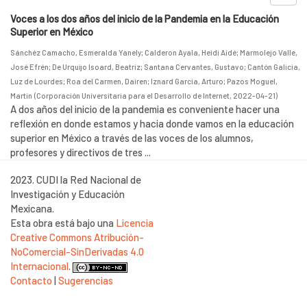
Voces a los dos años del inicio de la Pandemia en la Educación
Superior en México
Sánchéz Camacho, Esmeralda Yanely
;
Calderon Ayala, Heidi Aidé
;
Marmolejo Valle,
José Efrén
;
De Urquijo Isoard, Beatriz
;
Santana Cervantes, Gustavo
;
Cantón Galicia,
Luz de Lourdes
;
Roa del Carmen, Dairen
;
Iznard García, Arturo
;
Pazos Moguel,
Martin
(
Corporación Universitaria para el Desarrollo de Internet
,
2022-04-21
)
A dos años del inicio de la pandemia es conveniente hacer una
reflexión en donde estamos y hacia donde vamos en la educación
superior en México a través de las voces de los alumnos,
profesores y directivos de tres ...
2023. CUDI la Red Nacional de
Investigación y Educación
Mexicana.
Esta obra está bajo una
Licencia
Creative Commons Atribución-
NoComercial-SinDerivadas 4.0
Internacional
.
Contacto
|
Sugerencias