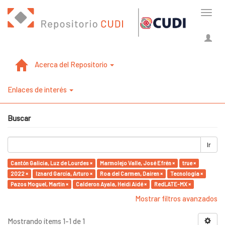
Cambi
naveg
Acerca del Repositorio
Enlaces de interés
Buscar
Ir
Cantón Galicia, Luz de Lourdes ×
Marmolejo Valle, José Efrén ×
true ×
2022 ×
Iznard García, Arturo ×
Roa del Carmen, Dairen ×
Tecnología ×
Pazos Moguel, Martin ×
Calderon Ayala, Heidi Aidé ×
RedLATE-MX ×
Mostrar filtros avanzados
Mostrando ítems 1-1 de 1