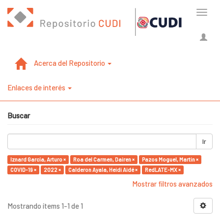
Cambi
naveg
Acerca del Repositorio
Enlaces de interés
Buscar
Ir
Iznard García, Arturo ×
Roa del Carmen, Dairen ×
Pazos Moguel, Martin ×
COVID-19 ×
2022 ×
Calderon Ayala, Heidi Aidé ×
RedLATE-MX ×
Mostrar filtros avanzados
Mostrando ítems 1-1 de 1