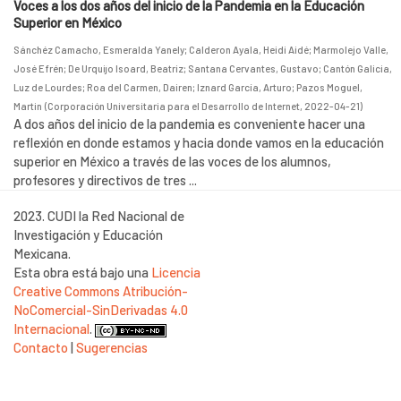
Voces a los dos años del inicio de la Pandemia en la Educación
Superior en México
Sánchéz Camacho, Esmeralda Yanely
;
Calderon Ayala, Heidi Aidé
;
Marmolejo Valle,
José Efrén
;
De Urquijo Isoard, Beatriz
;
Santana Cervantes, Gustavo
;
Cantón Galicia,
Luz de Lourdes
;
Roa del Carmen, Dairen
;
Iznard García, Arturo
;
Pazos Moguel,
Martin
(
Corporación Universitaria para el Desarrollo de Internet
,
2022-04-21
)
A dos años del inicio de la pandemia es conveniente hacer una
reflexión en donde estamos y hacia donde vamos en la educación
superior en México a través de las voces de los alumnos,
profesores y directivos de tres ...
2023. CUDI la Red Nacional de
Investigación y Educación
Mexicana.
Esta obra está bajo una
Licencia
Creative Commons Atribución-
NoComercial-SinDerivadas 4.0
Internacional
.
Contacto
|
Sugerencias