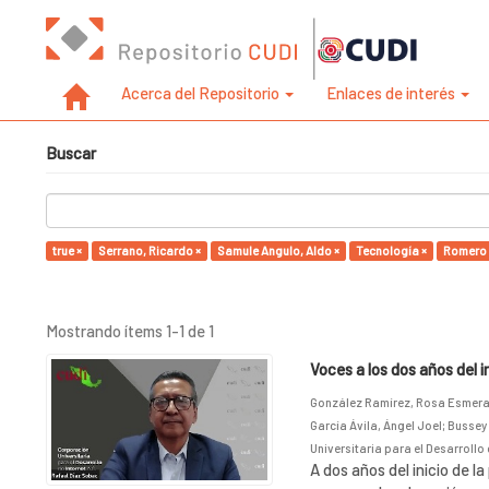
Acerca del Repositorio
Enlaces de interés
Buscar
true ×
Serrano, Ricardo ×
Samule Angulo, Aldo ×
Tecnología ×
Romero 
Mostrando ítems 1-1 de 1
Voces a los dos años del 
González Ramírez, Rosa Esmer
García Ávila, Ángel Joel
;
Bussey
Universitaria para el Desarrollo 
A dos años del inicio de 