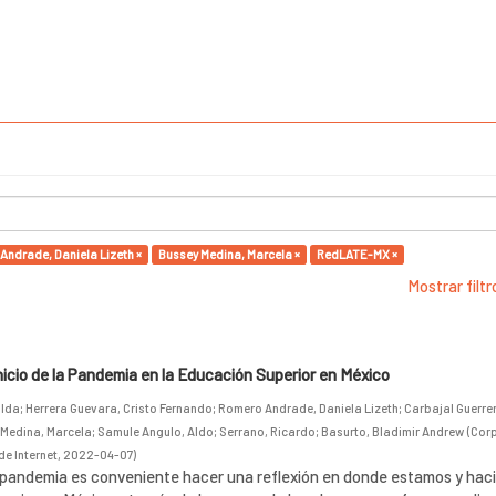
Andrade, Daniela Lizeth ×
Bussey Medina, Marcela ×
RedLATE-MX ×
Mostrar filt
inicio de la Pandemia en la Educación Superior en México
alda
;
Herrera Guevara, Cristo Fernando
;
Romero Andrade, Daniela Lizeth
;
Carbajal Guerre
 Medina, Marcela
;
Samule Angulo, Aldo
;
Serrano, Ricardo
;
Basurto, Bladimir Andrew
(
Cor
de Internet
,
2022-04-07
)
la pandemia es conveniente hacer una reflexión en donde estamos y hac