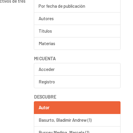
ctivos de tres
Por fecha de publicación
Autores
Títulos
Materias
MI CUENTA
Acceder
Registro
DESCUBRE
Autor
Basurto, Bladimir Andrew (1)
Bussey Medina, Marcela (1)