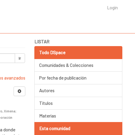
Login
LISTAR
Todo DSpace
Ir
Comunidades & Colecciones
ros avanzados
Por fecha de publicación
Autores
Títulos
ro, Ximena
;
Materias
poración
Esta comunidad
ia donde