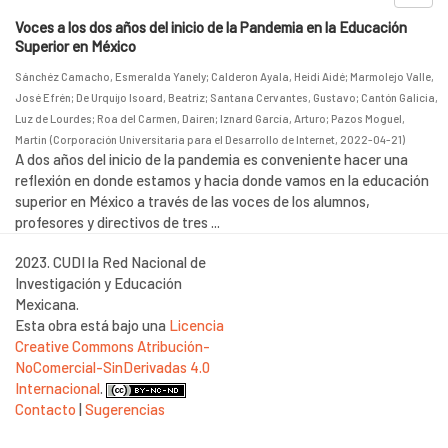
Voces a los dos años del inicio de la Pandemia en la Educación
Superior en México
Sánchéz Camacho, Esmeralda Yanely
;
Calderon Ayala, Heidi Aidé
;
Marmolejo Valle,
José Efrén
;
De Urquijo Isoard, Beatriz
;
Santana Cervantes, Gustavo
;
Cantón Galicia,
Luz de Lourdes
;
Roa del Carmen, Dairen
;
Iznard García, Arturo
;
Pazos Moguel,
Martin
(
Corporación Universitaria para el Desarrollo de Internet
,
2022-04-21
)
A dos años del inicio de la pandemia es conveniente hacer una
reflexión en donde estamos y hacia donde vamos en la educación
superior en México a través de las voces de los alumnos,
profesores y directivos de tres ...
2023. CUDI la Red Nacional de
Investigación y Educación
Mexicana.
Esta obra está bajo una
Licencia
Creative Commons Atribución-
NoComercial-SinDerivadas 4.0
Internacional
.
Contacto
|
Sugerencias