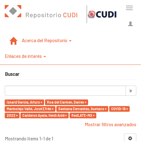
Cambi
naveg
Acerca del Repositorio
Enlaces de interés
Buscar
Ir
Iznard García, Arturo ×
Roa del Carmen, Dairen ×
Marmolejo Valle, José Efrén ×
Santana Cervantes, Gustavo ×
COVID-19 ×
2022 ×
Calderon Ayala, Heidi Aidé ×
RedLATE-MX ×
Mostrar filtros avanzados
Mostrando ítems 1-1 de 1