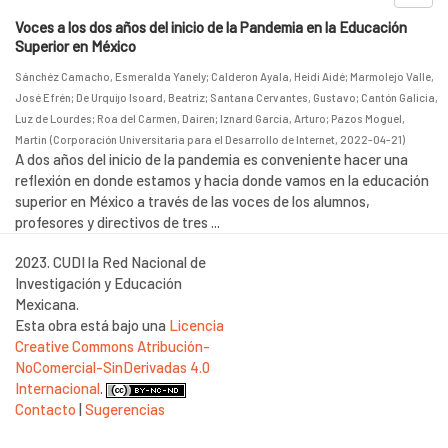
Voces a los dos años del inicio de la Pandemia en la Educación
Superior en México
Sánchéz Camacho, Esmeralda Yanely
;
Calderon Ayala, Heidi Aidé
;
Marmolejo Valle,
José Efrén
;
De Urquijo Isoard, Beatriz
;
Santana Cervantes, Gustavo
;
Cantón Galicia,
Luz de Lourdes
;
Roa del Carmen, Dairen
;
Iznard García, Arturo
;
Pazos Moguel,
Martin
(
Corporación Universitaria para el Desarrollo de Internet
,
2022-04-21
)
A dos años del inicio de la pandemia es conveniente hacer una
reflexión en donde estamos y hacia donde vamos en la educación
superior en México a través de las voces de los alumnos,
profesores y directivos de tres ...
2023. CUDI la Red Nacional de
Investigación y Educación
Mexicana.
Esta obra está bajo una
Licencia
Creative Commons Atribución-
NoComercial-SinDerivadas 4.0
Internacional
.
Contacto
|
Sugerencias