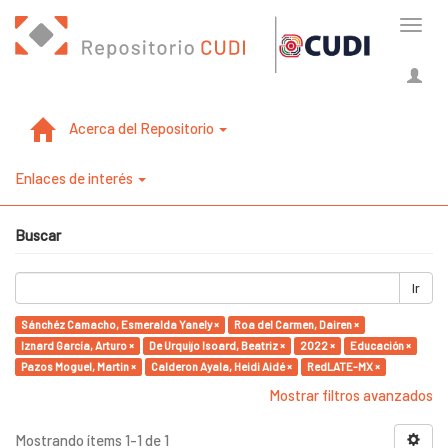
Cambi
naveg
Acerca del Repositorio
Enlaces de interés
Buscar
Ir
Sánchéz Camacho, Esmeralda Yanely ×
Roa del Carmen, Dairen ×
Iznard García, Arturo ×
De Urquijo Isoard, Beatriz ×
2022 ×
Educación ×
Pazos Moguel, Martin ×
Calderon Ayala, Heidi Aidé ×
RedLATE-MX ×
Mostrar filtros avanzados
Mostrando ítems 1-1 de 1