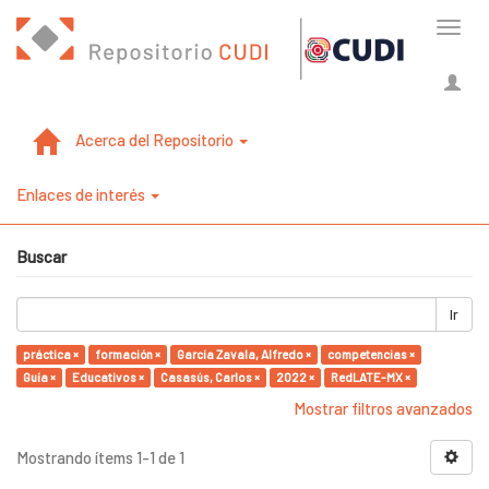
Cambi
naveg
Acerca del Repositorio
Enlaces de interés
Buscar
Ir
práctica ×
formación ×
García Zavala, Alfredo ×
competencias ×
Guía ×
Educativos ×
Casasús, Carlos ×
2022 ×
RedLATE-MX ×
Mostrar filtros avanzados
Mostrando ítems 1-1 de 1