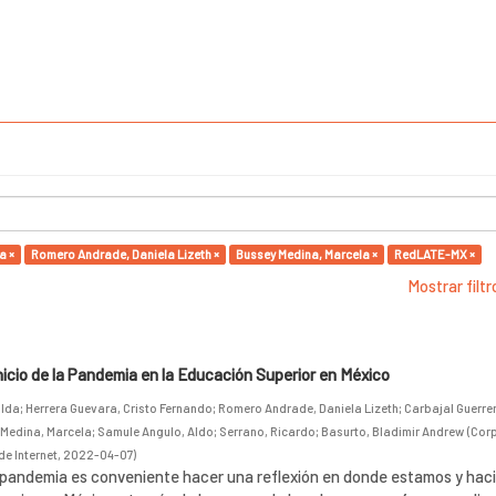
a ×
Romero Andrade, Daniela Lizeth ×
Bussey Medina, Marcela ×
RedLATE-MX ×
Mostrar filt
inicio de la Pandemia en la Educación Superior en México
alda
;
Herrera Guevara, Cristo Fernando
;
Romero Andrade, Daniela Lizeth
;
Carbajal Guerre
 Medina, Marcela
;
Samule Angulo, Aldo
;
Serrano, Ricardo
;
Basurto, Bladimir Andrew
(
Cor
de Internet
,
2022-04-07
)
la pandemia es conveniente hacer una reflexión en donde estamos y hac