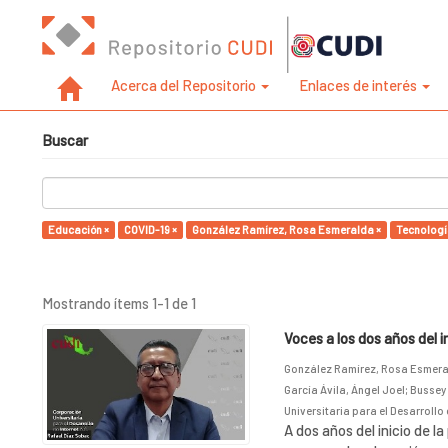
Acerca del Repositorio
Enlaces de interés
Buscar
Educación ×
COVID-19 ×
González Ramírez, Rosa Esmeralda ×
Tecnologí
Mostrando ítems 1-1 de 1
Voces a los dos años del 
González Ramírez, Rosa Esmer
García Ávila, Ángel Joel
;
Bussey
Universitaria para el Desarrollo 
A dos años del inicio de 