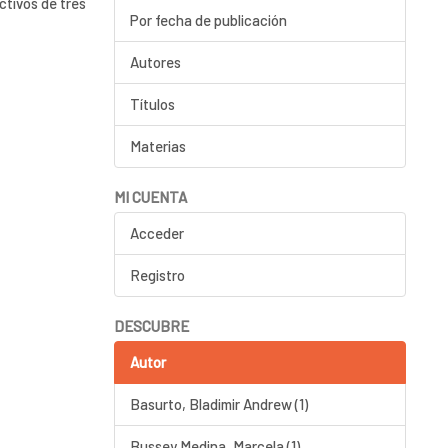
ctivos de tres
Por fecha de publicación
Autores
Títulos
Materias
MI CUENTA
Acceder
Registro
DESCUBRE
Autor
Basurto, Bladimir Andrew (1)
Bussey Medina, Marcela (1)