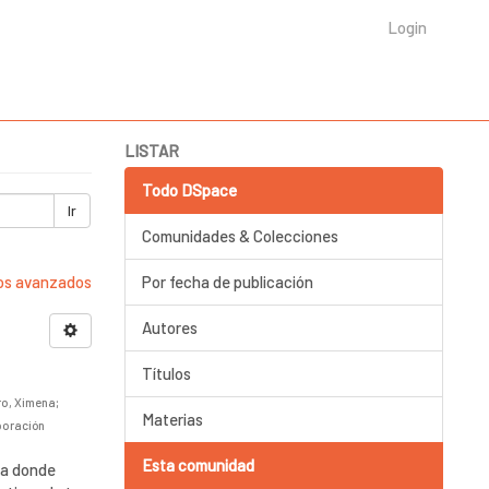
Login
LISTAR
Todo DSpace
Ir
Comunidades & Colecciones
ros avanzados
Por fecha de publicación
Autores
Títulos
ro, Ximena
;
Materias
poración
Esta comunidad
ia donde