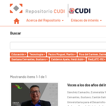
Acerca del Repositorio
Enlaces de interés
Buscar
Educación ×
Tecnología ×
Pazos Moguel, Martin ×
Roa del Carmen, Daire
Santana Cervantes, Gustavo ×
Calderon Ayala, Heidi Aidé ×
RedLATE-MX ×
Mostrando ítems 1-1 de 1
Voces a los dos años del 
Sánchéz Camacho, Esmeralda Y
Cervantes, Gustavo
;
Cantón Gali
Universitaria para el Desarrollo 