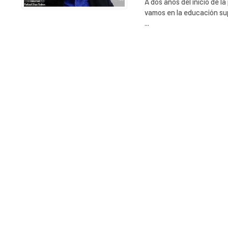
A dos años del inicio de 
vamos en la educación sup
...