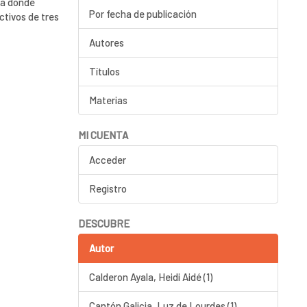
ia donde
Por fecha de publicación
ctivos de tres
Autores
Títulos
Materias
MI CUENTA
Acceder
Registro
DESCUBRE
Autor
Calderon Ayala, Heidi Aidé (1)
Cantón Galicia, Luz de Lourdes (1)