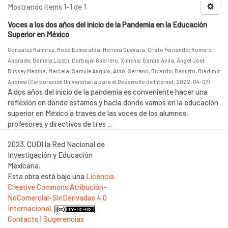
Mostrando ítems 1-1 de 1
Voces a los dos años del inicio de la Pandemia en la Educación
Superior en México
González Ramírez, Rosa Esmeralda
;
Herrera Guevara, Cristo Fernando
;
Romero
Andrade, Daniela Lizeth
;
Carbajal Guerrero, Ximena
;
García Ávila, Ángel Joel
;
Bussey Medina, Marcela
;
Samule Angulo, Aldo
;
Serrano, Ricardo
;
Basurto, Bladimir
Andrew
(
Corporación Universitaria para el Desarrollo de Internet
,
2022-04-07
)
A dos años del inicio de la pandemia es conveniente hacer una
reflexión en donde estamos y hacia donde vamos en la educación
superior en México a través de las voces de los alumnos,
profesores y directivos de tres ...
2023. CUDI la Red Nacional de
Investigación y Educación
Mexicana.
Esta obra está bajo una
Licencia
Creative Commons Atribución-
NoComercial-SinDerivadas 4.0
Internacional
.
Contacto
|
Sugerencias