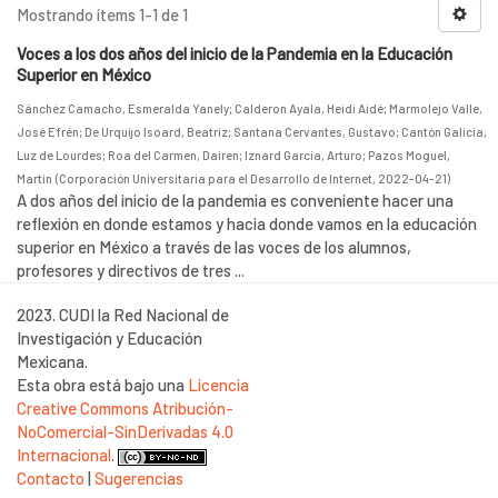
Mostrando ítems 1-1 de 1
Voces a los dos años del inicio de la Pandemia en la Educación
Superior en México
Sánchéz Camacho, Esmeralda Yanely
;
Calderon Ayala, Heidi Aidé
;
Marmolejo Valle,
José Efrén
;
De Urquijo Isoard, Beatriz
;
Santana Cervantes, Gustavo
;
Cantón Galicia,
Luz de Lourdes
;
Roa del Carmen, Dairen
;
Iznard García, Arturo
;
Pazos Moguel,
Martin
(
Corporación Universitaria para el Desarrollo de Internet
,
2022-04-21
)
A dos años del inicio de la pandemia es conveniente hacer una
reflexión en donde estamos y hacia donde vamos en la educación
superior en México a través de las voces de los alumnos,
profesores y directivos de tres ...
2023. CUDI la Red Nacional de
Investigación y Educación
Mexicana.
Esta obra está bajo una
Licencia
Creative Commons Atribución-
NoComercial-SinDerivadas 4.0
Internacional
.
Contacto
|
Sugerencias