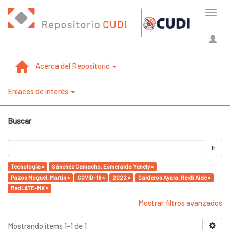
Cambi
naveg
Acerca del Repositorio
Enlaces de interés
Buscar
Ir
Tecnología ×
Sánchéz Camacho, Esmeralda Yanely ×
Pazos Moguel, Martin ×
COVID-19 ×
2022 ×
Calderon Ayala, Heidi Aidé ×
RedLATE-MX ×
Mostrar filtros avanzados
Mostrando ítems 1-1 de 1