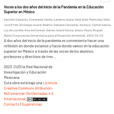
Voces a los dos años del inicio de la Pandemia en la Educación
Superior en México
Sánchéz Camacho, Esmeralda Yanely
;
Calderon Ayala, Heidi Aidé
;
Marmolejo Valle,
José Efrén
;
De Urquijo Isoard, Beatriz
;
Santana Cervantes, Gustavo
;
Cantón Galicia,
Luz de Lourdes
;
Roa del Carmen, Dairen
;
Iznard García, Arturo
;
Pazos Moguel,
Martin
(
Corporación Universitaria para el Desarrollo de Internet
,
2022-04-21
)
A dos años del inicio de la pandemia es conveniente hacer una
reflexión en donde estamos y hacia donde vamos en la educación
superior en México a través de las voces de los alumnos,
profesores y directivos de tres ...
2023. CUDI la Red Nacional de
Investigación y Educación
Mexicana.
Esta obra está bajo una
Licencia
Creative Commons Atribución-
NoComercial-SinDerivadas 4.0
Internacional
.
Contacto
|
Sugerencias