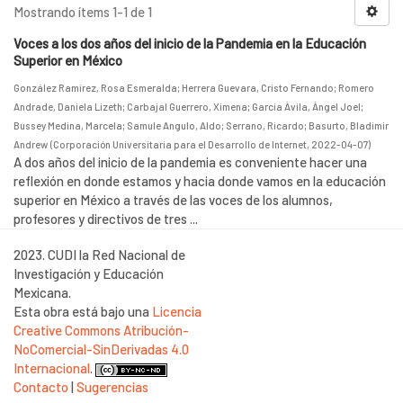
Mostrando ítems 1-1 de 1
Voces a los dos años del inicio de la Pandemia en la Educación
Superior en México
González Ramírez, Rosa Esmeralda
;
Herrera Guevara, Cristo Fernando
;
Romero
Andrade, Daniela Lizeth
;
Carbajal Guerrero, Ximena
;
García Ávila, Ángel Joel
;
Bussey Medina, Marcela
;
Samule Angulo, Aldo
;
Serrano, Ricardo
;
Basurto, Bladimir
Andrew
(
Corporación Universitaria para el Desarrollo de Internet
,
2022-04-07
)
A dos años del inicio de la pandemia es conveniente hacer una
reflexión en donde estamos y hacia donde vamos en la educación
superior en México a través de las voces de los alumnos,
profesores y directivos de tres ...
2023. CUDI la Red Nacional de
Investigación y Educación
Mexicana.
Esta obra está bajo una
Licencia
Creative Commons Atribución-
NoComercial-SinDerivadas 4.0
Internacional
.
Contacto
|
Sugerencias