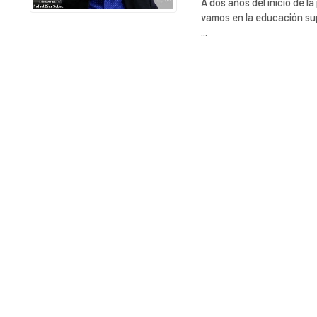
A dos años del inicio de 
vamos en la educación sup
...