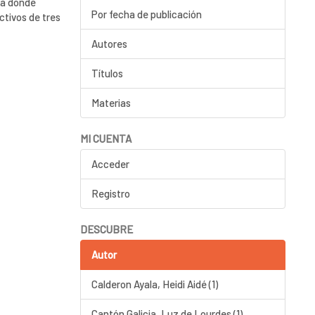
ia donde
Por fecha de publicación
ctivos de tres
Autores
Títulos
Materias
MI CUENTA
Acceder
Registro
DESCUBRE
Autor
Calderon Ayala, Heidi Aidé (1)
Cantón Galicia, Luz de Lourdes (1)