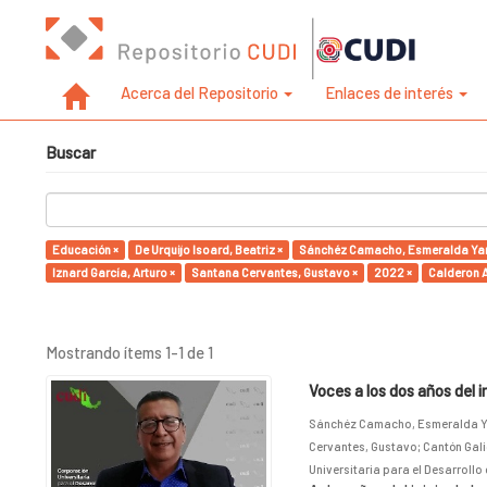
Acerca del Repositorio
Enlaces de interés
Buscar
Educación ×
De Urquijo Isoard, Beatriz ×
Sánchéz Camacho, Esmeralda Yan
Iznard García, Arturo ×
Santana Cervantes, Gustavo ×
2022 ×
Calderon A
Mostrando ítems 1-1 de 1
Voces a los dos años del 
Sánchéz Camacho, Esmeralda Y
Cervantes, Gustavo
;
Cantón Gali
Universitaria para el Desarrollo 