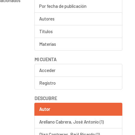
elacionados
Por fecha de publicación
Autores
Títulos
Materias
MI CUENTA
Acceder
Registro
DESCUBRE
Autor
Arellano Cabrera, José Antonio (1)
Díaz Contreras, Raúl Ricardo (1)