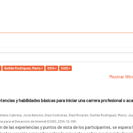
Guillén Rodríguez, Mario ×
2014 ×
CUDI ×
Mostrar filt
ncias y habilidades básicas para iniciar una carrera profesional o a
ellano Cabrera, José Antonio
;
Díaz Contreras, Raúl Ricardo
;
Guillén Rodríguez, Mario
;
Juá
a para el Desarrolo de Internet (CUDI)
,
2014-12-08
)
 de las experiencias y puntos de vista de los participantes, se espera 