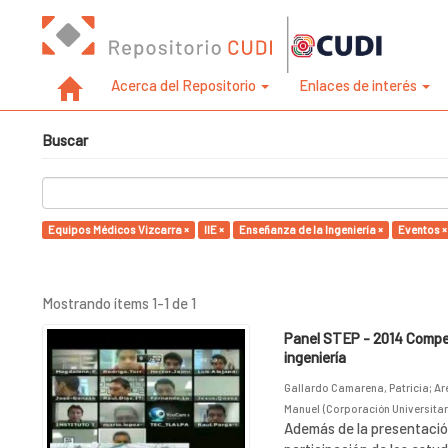
Acerca del Repositorio
Enlaces de interés
Buscar
Equipos Médicos Vizcarra ×
IIE ×
Enseñanza de la Ingeniería ×
Eventos ×
Mostrando ítems 1-1 de 1
Panel STEP - 2014 Compete
ingeniería
Gallardo Camarena, Patricia
;
Ar
Manuel
(
Corporación Universitari
Además de la presentación