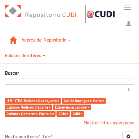
Cambi
naveg
Acerca del Repositorio
Enlaces de interés
Buscar
Ir
ITM - ITESI Purísima Guanajuato ×
Guillén Rodríguez, Mario ×
Equipos Médicos Vizcarra ×
Experiencia Laboral ×
Gallardo Camarena, Patricia ×
2014 ×
CUDI ×
Mostrar filtros avanzados
Mostrando ítems 1-1 de 1