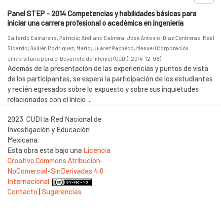
Panel STEP - 2014 Competencias y habilidades básicas para
iniciar una carrera profesional o académica en ingeniería
Gallardo Camarena, Patricia
;
Arellano Cabrera, José Antonio
;
Díaz Contreras, Raúl
Ricardo
;
Guillén Rodríguez, Mario
;
Juárez Pacheco, Manuel
(
Corporación
Universitaria para el Desarrolo de Internet (CUDI)
,
2014-12-08
)
Además de la presentación de las experiencias y puntos de vista
de los participantes, se espera la participación de los estudiantes
y recién egresados sobre lo expuesto y sobre sus inquietudes
relacionados con el inicio ...
2023. CUDI la Red Nacional de
Investigación y Educación
Mexicana.
Esta obra está bajo una
Licencia
Creative Commons Atribución-
NoComercial-SinDerivadas 4.0
Internacional
.
Contacto
|
Sugerencias