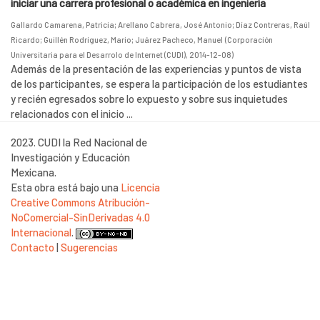
iniciar una carrera profesional o académica en ingeniería
Gallardo Camarena, Patricia
;
Arellano Cabrera, José Antonio
;
Díaz Contreras, Raúl
Ricardo
;
Guillén Rodríguez, Mario
;
Juárez Pacheco, Manuel
(
Corporación
Universitaria para el Desarrolo de Internet (CUDI)
,
2014-12-08
)
Además de la presentación de las experiencias y puntos de vista
de los participantes, se espera la participación de los estudiantes
y recién egresados sobre lo expuesto y sobre sus inquietudes
relacionados con el inicio ...
2023. CUDI la Red Nacional de
Investigación y Educación
Mexicana.
Esta obra está bajo una
Licencia
Creative Commons Atribución-
NoComercial-SinDerivadas 4.0
Internacional
.
Contacto
|
Sugerencias