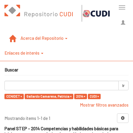
Cambi
naveg
Acerca del Repositorio
Enlaces de interés
Buscar
Ir
CENIDET ×
Gallardo Camarena, Patricia ×
2014 ×
CUDI ×
Mostrar filtros avanzados
Mostrando ítems 1-1 de 1
Panel STEP - 2014 Competencias y habilidades básicas para