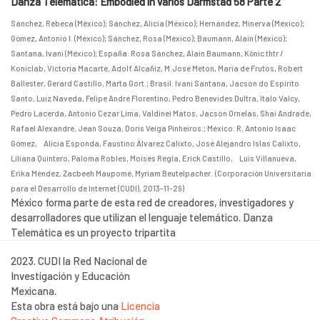
Danza Telemática: Embodied in varios Darmstad 58´Parte 2
Sánchez, Rebeca (México)
;
Sánchez, Alicia (México)
;
Hernández, Minerva (México)
;
Gómez, Antonio I. (México)
;
Sánchez, Rosa (México)
;
Baumann, Alain (México)
;
Santana, Ivani (México)
;
España: Rosa Sánchez, Alain Baumann, Kònic thtr /
Koniclab, Victoria Macarte, Adolf Alcañiz, M.José Meton, Maria de Frutos, Robert
Ballester, Gerard Castillo, Marta Gort.
;
Brasil: Ivani Santana, Jacson do Espírito
Santo, Luiz Naveda, Felipe André Florentino, Pedro Benevides Dultra, Italo Valcy,
Pedro Lacerda, Antonio Cezar Lima, Valdinei Matos, Jacson Ornelas, Shai Andrade,
Rafael Alexandre, Jean Souza, Doris Veiga Pinheiros.
;
México: R, Antonio Isaac
Gómez, Alicia Esponda, Faustino Álvarez Calixto, José Alejandro Islas Calixto,
Liliana Quintero, Paloma Robles, Moises Regla, Erick Castillo, Luis Villanueva,
Erika Méndez, Zacbeeh Maupomé, Myriam Beutelpacher.
(
Corporación Universitaria
para el Desarrollo de Internet (CUDI)
,
2013-11-29
)
México forma parte de esta red de creadores, investigadores y
desarrolladores que utilizan el lenguaje telemático. Danza
Telemática es un proyecto tripartita
2023. CUDI la Red Nacional de
Investigación y Educación
Mexicana.
Esta obra está bajo una
Licencia