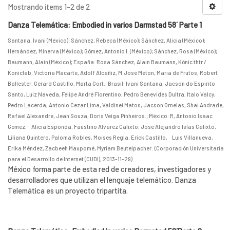
Mostrando ítems 1-2 de 2
Danza Telemática: Embodied in varios Darmstad 58´ Parte 1
Santana, Ivani (México)
;
Sánchez, Rebeca (México)
;
Sánchez, Alicia (México)
;
Hernández, Minerva (México)
;
Gómez, Antonio I. (México)
;
Sánchez, Rosa (México)
;
Baumann, Alain (México)
;
España: Rosa Sánchez, Alain Baumann, Kònic thtr /
Koniclab, Victoria Macarte, Adolf Alcañiz, M.José Meton, Maria de Frutos, Robert
Ballester, Gerard Castillo, Marta Gort.
;
Brasil: Ivani Santana, Jacson do Espírito
Santo, Luiz Naveda, Felipe André Florentino, Pedro Benevides Dultra, Italo Valcy,
Pedro Lacerda, Antonio Cezar Lima, Valdinei Matos, Jacson Ornelas, Shai Andrade,
Rafael Alexandre, Jean Souza, Doris Veiga Pinheiros.
;
México: R, Antonio Isaac
Gómez, Alicia Esponda, Faustino Álvarez Calixto, José Alejandro Islas Calixto,
Liliana Quintero, Paloma Robles, Moises Regla, Erick Castillo, Luis Villanueva,
Erika Méndez, Zacbeeh Maupomé, Myriam Beutelpacher.
(
Corporación Universitaria
para el Desarrollo de Internet (CUDI)
,
2013-11-29
)
México forma parte de esta red de creadores, investigadores y
desarrolladores que utilizan el lenguaje telemático. Danza
Telemática es un proyecto tripartita.