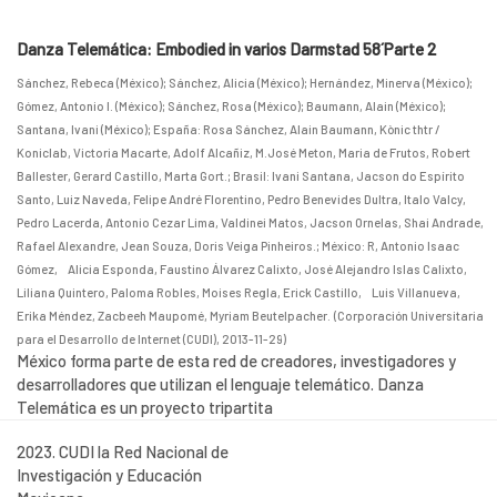
Danza Telemática: Embodied in varios Darmstad 58´Parte 2
Sánchez, Rebeca (México)
;
Sánchez, Alicia (México)
;
Hernández, Minerva (México)
;
Gómez, Antonio I. (México)
;
Sánchez, Rosa (México)
;
Baumann, Alain (México)
;
Santana, Ivani (México)
;
España: Rosa Sánchez, Alain Baumann, Kònic thtr /
Koniclab, Victoria Macarte, Adolf Alcañiz, M.José Meton, Maria de Frutos, Robert
Ballester, Gerard Castillo, Marta Gort.
;
Brasil: Ivani Santana, Jacson do Espírito
Santo, Luiz Naveda, Felipe André Florentino, Pedro Benevides Dultra, Italo Valcy,
Pedro Lacerda, Antonio Cezar Lima, Valdinei Matos, Jacson Ornelas, Shai Andrade,
Rafael Alexandre, Jean Souza, Doris Veiga Pinheiros.
;
México: R, Antonio Isaac
Gómez, Alicia Esponda, Faustino Álvarez Calixto, José Alejandro Islas Calixto,
Liliana Quintero, Paloma Robles, Moises Regla, Erick Castillo, Luis Villanueva,
Erika Méndez, Zacbeeh Maupomé, Myriam Beutelpacher.
(
Corporación Universitaria
para el Desarrollo de Internet (CUDI)
,
2013-11-29
)
México forma parte de esta red de creadores, investigadores y
desarrolladores que utilizan el lenguaje telemático. Danza
Telemática es un proyecto tripartita
2023. CUDI la Red Nacional de
Investigación y Educación