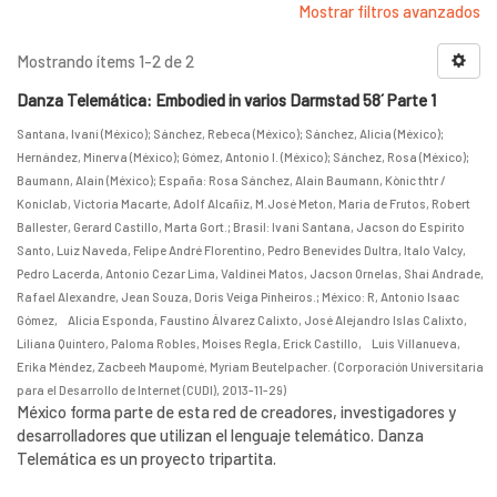
Mostrar filtros avanzados
Mostrando ítems 1-2 de 2
Danza Telemática: Embodied in varios Darmstad 58´ Parte 1
Santana, Ivani (México)
;
Sánchez, Rebeca (México)
;
Sánchez, Alicia (México)
;
Hernández, Minerva (México)
;
Gómez, Antonio I. (México)
;
Sánchez, Rosa (México)
;
Baumann, Alain (México)
;
España: Rosa Sánchez, Alain Baumann, Kònic thtr /
Koniclab, Victoria Macarte, Adolf Alcañiz, M.José Meton, Maria de Frutos, Robert
Ballester, Gerard Castillo, Marta Gort.
;
Brasil: Ivani Santana, Jacson do Espírito
Santo, Luiz Naveda, Felipe André Florentino, Pedro Benevides Dultra, Italo Valcy,
Pedro Lacerda, Antonio Cezar Lima, Valdinei Matos, Jacson Ornelas, Shai Andrade,
Rafael Alexandre, Jean Souza, Doris Veiga Pinheiros.
;
México: R, Antonio Isaac
Gómez, Alicia Esponda, Faustino Álvarez Calixto, José Alejandro Islas Calixto,
Liliana Quintero, Paloma Robles, Moises Regla, Erick Castillo, Luis Villanueva,
Erika Méndez, Zacbeeh Maupomé, Myriam Beutelpacher.
(
Corporación Universitaria
para el Desarrollo de Internet (CUDI)
,
2013-11-29
)
México forma parte de esta red de creadores, investigadores y
desarrolladores que utilizan el lenguaje telemático. Danza
Telemática es un proyecto tripartita.