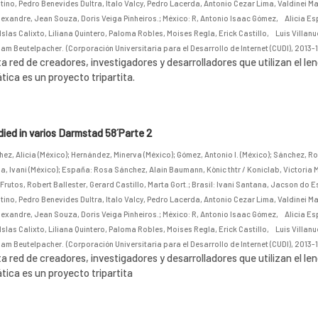
tino, Pedro Benevides Dultra, Italo Valcy, Pedro Lacerda, Antonio Cezar Lima, Valdinei 
lexandre, Jean Souza, Doris Veiga Pinheiros.
;
México: R, Antonio Isaac Gómez, Alicia E
Islas Calixto, Liliana Quintero, Paloma Robles, Moises Regla, Erick Castillo, Luis Villanu
am Beutelpacher.
(
Corporación Universitaria para el Desarrollo de Internet (CUDI)
,
2013-1
a red de creadores, investigadores y desarrolladores que utilizan el le
ica es un proyecto tripartita.
ed in varios Darmstad 58´Parte 2
ez, Alicia (México)
;
Hernández, Minerva (México)
;
Gómez, Antonio I. (México)
;
Sánchez, Ro
, Ivani (México)
;
España: Rosa Sánchez, Alain Baumann, Kònic thtr / Koniclab, Victoria 
Frutos, Robert Ballester, Gerard Castillo, Marta Gort.
;
Brasil: Ivani Santana, Jacson do E
tino, Pedro Benevides Dultra, Italo Valcy, Pedro Lacerda, Antonio Cezar Lima, Valdinei 
lexandre, Jean Souza, Doris Veiga Pinheiros.
;
México: R, Antonio Isaac Gómez, Alicia E
Islas Calixto, Liliana Quintero, Paloma Robles, Moises Regla, Erick Castillo, Luis Villanu
am Beutelpacher.
(
Corporación Universitaria para el Desarrollo de Internet (CUDI)
,
2013-1
a red de creadores, investigadores y desarrolladores que utilizan el le
ica es un proyecto tripartita