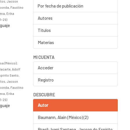
Matos, Jacson
Por fecha de publicación
sponda, Faustino
eva, Erika
Autores
1-29
)
nguaje
Títulos
Materias
MI CUENTA
sa (México)
;
Acceder
Macarte, Adolf
spírito Santo,
Registro
Matos, Jacson
sponda, Faustino
eva, Erika
DESCUBRE
1-29
)
Autor
nguaje
Baumann, Alain (México) (2)
Brasil: Ivani Santana, Jacson do Espírito