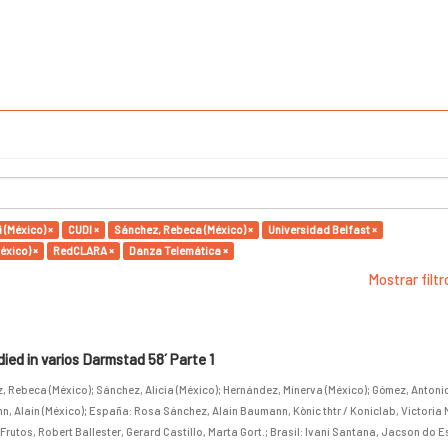
 (México) ×
CUDI ×
Sánchez, Rebeca (México) ×
Universidad Belfast ×
éxico) ×
RedCLARA ×
Danza Telemática ×
Mostrar filt
ed in varios Darmstad 58´ Parte 1
, Rebeca (México)
;
Sánchez, Alicia (México)
;
Hernández, Minerva (México)
;
Gómez, Antonio 
, Alain (México)
;
España: Rosa Sánchez, Alain Baumann, Kònic thtr / Koniclab, Victoria 
Frutos, Robert Ballester, Gerard Castillo, Marta Gort.
;
Brasil: Ivani Santana, Jacson do E