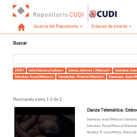
Acerca del Repositorio
Enlaces de interés
Buscar
2013 ×
Arte Ciencia y Cultura ×
Gómez, Antonio I. (México) ×
Santana, Ivani
Sánchez, Rosa (México) ×
Hernández, Minerva (México) ×
Baumann, Alain (M
Mostrando ítems 1-2 de 2
Danza Telemática: Embodi
Santana, Ivani (México)
;
Sánchez
Sánchez, Rosa (México)
;
Baumann
Alcañiz, M.José Meton, Maria de 