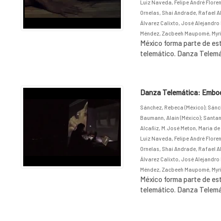
Luiz Naveda, Felipe André Floren
Ornelas, Shai Andrade, Rafael A
Álvarez Calixto, José Alejandro 
Méndez, Zacbeeh Maupomé, Myri
México forma parte de est
telemático. Danza Telemát
Danza Telemática: Embodi
Sánchez, Rebeca (México)
;
Sánch
Baumann, Alain (México)
;
Santana
Alcañiz, M.José Meton, Maria de 
Luiz Naveda, Felipe André Floren
Ornelas, Shai Andrade, Rafael A
Álvarez Calixto, José Alejandro 
Méndez, Zacbeeh Maupomé, Myri
México forma parte de est
telemático. Danza Telemát