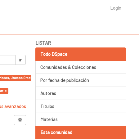
Login
LISTAR
Todo DSpace
Ir
Comunidades & Colecciones
i Matos, Jacson Ornelas, Shai Andrade, Rafael Alexandre, Jean Souza, Doris Veiga Pinheir
Por fecha de publicación
rt. ×
Autores
ros avanzados
Títulos
Materias
Esta comunidad