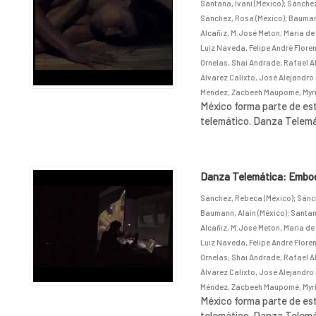
Santana, Ivani (México)
;
Sánchez
Sánchez, Rosa (México)
;
Baumann
Alcañiz, M.José Meton, Maria de 
Luiz Naveda, Felipe André Floren
Ornelas, Shai Andrade, Rafael A
Álvarez Calixto, José Alejandro 
Méndez, Zacbeeh Maupomé, Myri
México forma parte de est
telemático. Danza Telemát
Danza Telemática: Embodi
Sánchez, Rebeca (México)
;
Sánch
Baumann, Alain (México)
;
Santana
Alcañiz, M.José Meton, Maria de 
Luiz Naveda, Felipe André Floren
Ornelas, Shai Andrade, Rafael A
Álvarez Calixto, José Alejandro 
Méndez, Zacbeeh Maupomé, Myri
México forma parte de est
telemático. Danza Telemát