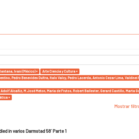
Santana, Ivani (México) ×
Arte Ciencia y Cultura ×
rentino, Pedro Benevides Dultra, Italo Valcy, Pedro Lacerda, Antonio Cezar Lima, Valdine
te, Adolf Alcañiz, M.José Meton, Maria de Frutos, Robert Ballester, Gerard Castillo, Marta Go
tica ×
Mostrar filt
ed in varios Darmstad 58´ Parte 1