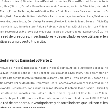
, Rebeca (México)
;
Sánchez, Alicia (México)
;
Hernández, Minerva (México)
;
Gómez, Antonio 
, Alain (México)
;
España: Rosa Sánchez, Alain Baumann, Kònic thtr / Koniclab, Victoria 
Frutos, Robert Ballester, Gerard Castillo, Marta Gort.
;
Brasil: Ivani Santana, Jacson do E
tino, Pedro Benevides Dultra, Italo Valcy, Pedro Lacerda, Antonio Cezar Lima, Valdinei 
lexandre, Jean Souza, Doris Veiga Pinheiros.
;
México: R, Antonio Isaac Gómez, Alicia E
Islas Calixto, Liliana Quintero, Paloma Robles, Moises Regla, Erick Castillo, Luis Villanu
am Beutelpacher.
(
Corporación Universitaria para el Desarrollo de Internet (CUDI)
,
2013-1
a red de creadores, investigadores y desarrolladores que utilizan el le
ica es un proyecto tripartita.
ed in varios Darmstad 58´Parte 2
ez, Alicia (México)
;
Hernández, Minerva (México)
;
Gómez, Antonio I. (México)
;
Sánchez, Ro
, Ivani (México)
;
España: Rosa Sánchez, Alain Baumann, Kònic thtr / Koniclab, Victoria 
Frutos, Robert Ballester, Gerard Castillo, Marta Gort.
;
Brasil: Ivani Santana, Jacson do E
tino, Pedro Benevides Dultra, Italo Valcy, Pedro Lacerda, Antonio Cezar Lima, Valdinei 
lexandre, Jean Souza, Doris Veiga Pinheiros.
;
México: R, Antonio Isaac Gómez, Alicia E
Islas Calixto, Liliana Quintero, Paloma Robles, Moises Regla, Erick Castillo, Luis Villanu
am Beutelpacher.
(
Corporación Universitaria para el Desarrollo de Internet (CUDI)
,
2013-1
a red de creadores, investigadores y desarrolladores que utilizan el le
ica es un proyecto tripartita