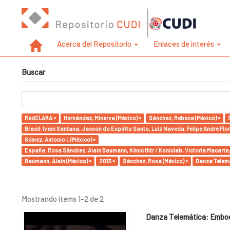
Acerca del Repositorio
Enlaces de interés
Buscar
RedCLARA ×
Hernández, Minerva (México) ×
Sánchez, Rebeca (México) ×
Brasil: Ivani Santana, Jacson do Espírito Santo, Luiz Naveda, Felipe André Flo
Gómez, Antonio I. (México) ×
España: Rosa Sánchez, Alain Baumann, Kònic thtr / Koniclab, Victoria Macar
Baumann, Alain (México) ×
2013 ×
Sánchez, Rosa (México) ×
Danza Telemá
Mostrando ítems 1-2 de 2
Danza Telemática: Embodi