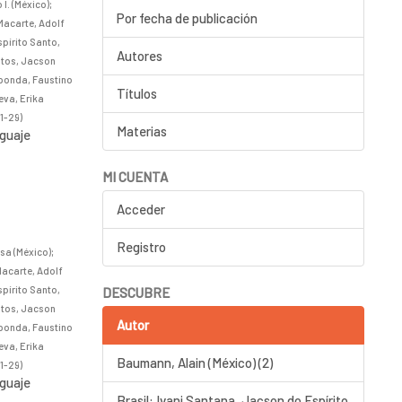
I. (México)
;
Por fecha de publicación
Macarte, Adolf
spírito Santo,
Autores
Matos, Jacson
sponda, Faustino
Títulos
eva, Erika
1-29
)
Materias
nguaje
MI CUENTA
Acceder
Registro
sa (México)
;
Macarte, Adolf
spírito Santo,
DESCUBRE
Matos, Jacson
Autor
sponda, Faustino
eva, Erika
Baumann, Alain (México) (2)
1-29
)
nguaje
Brasil: Ivani Santana, Jacson do Espírito