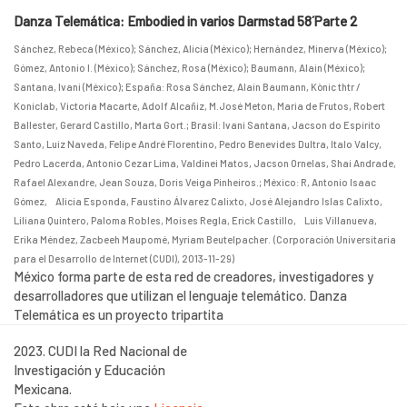
Danza Telemática: Embodied in varios Darmstad 58´Parte 2
Sánchez, Rebeca (México)
;
Sánchez, Alicia (México)
;
Hernández, Minerva (México)
;
Gómez, Antonio I. (México)
;
Sánchez, Rosa (México)
;
Baumann, Alain (México)
;
Santana, Ivani (México)
;
España: Rosa Sánchez, Alain Baumann, Kònic thtr /
Koniclab, Victoria Macarte, Adolf Alcañiz, M.José Meton, Maria de Frutos, Robert
Ballester, Gerard Castillo, Marta Gort.
;
Brasil: Ivani Santana, Jacson do Espírito
Santo, Luiz Naveda, Felipe André Florentino, Pedro Benevides Dultra, Italo Valcy,
Pedro Lacerda, Antonio Cezar Lima, Valdinei Matos, Jacson Ornelas, Shai Andrade,
Rafael Alexandre, Jean Souza, Doris Veiga Pinheiros.
;
México: R, Antonio Isaac
Gómez, Alicia Esponda, Faustino Álvarez Calixto, José Alejandro Islas Calixto,
Liliana Quintero, Paloma Robles, Moises Regla, Erick Castillo, Luis Villanueva,
Erika Méndez, Zacbeeh Maupomé, Myriam Beutelpacher.
(
Corporación Universitaria
para el Desarrollo de Internet (CUDI)
,
2013-11-29
)
México forma parte de esta red de creadores, investigadores y
desarrolladores que utilizan el lenguaje telemático. Danza
Telemática es un proyecto tripartita
2023. CUDI la Red Nacional de
Investigación y Educación
Mexicana.