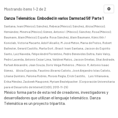
Mostrando ítems 1-2 de 2
Danza Telemática: Embodied in varios Darmstad 58´ Parte 1
Santana, Ivani (México)
;
Sánchez, Rebeca (México)
;
Sánchez, Alicia (México)
;
Hernández, Minerva (México)
;
Gómez, Antonio I. (México)
;
Sánchez, Rosa (México)
;
Baumann, Alain (México)
;
España: Rosa Sánchez, Alain Baumann, Kònic thtr /
Koniclab, Victoria Macarte, Adolf Alcañiz, M.José Meton, Maria de Frutos, Robert
Ballester, Gerard Castillo, Marta Gort.
;
Brasil: Ivani Santana, Jacson do Espírito
Santo, Luiz Naveda, Felipe André Florentino, Pedro Benevides Dultra, Italo Valcy,
Pedro Lacerda, Antonio Cezar Lima, Valdinei Matos, Jacson Ornelas, Shai Andrade,
Rafael Alexandre, Jean Souza, Doris Veiga Pinheiros.
;
México: R, Antonio Isaac
Gómez, Alicia Esponda, Faustino Álvarez Calixto, José Alejandro Islas Calixto,
Liliana Quintero, Paloma Robles, Moises Regla, Erick Castillo, Luis Villanueva,
Erika Méndez, Zacbeeh Maupomé, Myriam Beutelpacher.
(
Corporación Universitaria
para el Desarrollo de Internet (CUDI)
,
2013-11-29
)
México forma parte de esta red de creadores, investigadores y
desarrolladores que utilizan el lenguaje telemático. Danza
Telemática es un proyecto tripartita.