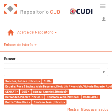
Cambi
naveg
Acerca del Repositorio
Enlaces de interés
Buscar
Ir
Sánchez, Rebeca (México) ×
CUDI ×
España: Rosa Sánchez, Alain Baumann, Kònic thtr / Koniclab, Victoria Macarte, A
CENART ×
2013 ×
Gómez, Antonio I. (México) ×
Hernández, Minerva (México) ×
Baumann, Alain (México) ×
RedCLARA ×
Danza Telemática ×
Santana, Ivani (México) ×
Mostrar filtros avanzados