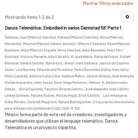
Mostrar filtros avanzados
Mostrando ítems 1-2 de 2
Danza Telemática: Embodied in varios Darmstad 58´ Parte 1
Santana, Ivani (México)
;
Sánchez, Rebeca (México)
;
Sánchez, Alicia (México)
;
Hernández, Minerva (México)
;
Gómez, Antonio I. (México)
;
Sánchez, Rosa (México)
;
Baumann, Alain (México)
;
España: Rosa Sánchez, Alain Baumann, Kònic thtr /
Koniclab, Victoria Macarte, Adolf Alcañiz, M.José Meton, Maria de Frutos, Robert
Ballester, Gerard Castillo, Marta Gort.
;
Brasil: Ivani Santana, Jacson do Espírito
Santo, Luiz Naveda, Felipe André Florentino, Pedro Benevides Dultra, Italo Valcy,
Pedro Lacerda, Antonio Cezar Lima, Valdinei Matos, Jacson Ornelas, Shai Andrade,
Rafael Alexandre, Jean Souza, Doris Veiga Pinheiros.
;
México: R, Antonio Isaac
Gómez, Alicia Esponda, Faustino Álvarez Calixto, José Alejandro Islas Calixto,
Liliana Quintero, Paloma Robles, Moises Regla, Erick Castillo, Luis Villanueva,
Erika Méndez, Zacbeeh Maupomé, Myriam Beutelpacher.
(
Corporación Universitaria
para el Desarrollo de Internet (CUDI)
,
2013-11-29
)
México forma parte de esta red de creadores, investigadores y
desarrolladores que utilizan el lenguaje telemático. Danza
Telemática es un proyecto tripartita.