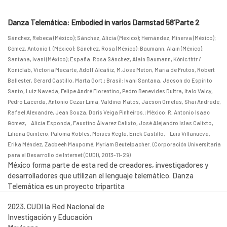
Danza Telemática: Embodied in varios Darmstad 58´Parte 2
Sánchez, Rebeca (México)
;
Sánchez, Alicia (México)
;
Hernández, Minerva (México)
;
Gómez, Antonio I. (México)
;
Sánchez, Rosa (México)
;
Baumann, Alain (México)
;
Santana, Ivani (México)
;
España: Rosa Sánchez, Alain Baumann, Kònic thtr /
Koniclab, Victoria Macarte, Adolf Alcañiz, M.José Meton, Maria de Frutos, Robert
Ballester, Gerard Castillo, Marta Gort.
;
Brasil: Ivani Santana, Jacson do Espírito
Santo, Luiz Naveda, Felipe André Florentino, Pedro Benevides Dultra, Italo Valcy,
Pedro Lacerda, Antonio Cezar Lima, Valdinei Matos, Jacson Ornelas, Shai Andrade,
Rafael Alexandre, Jean Souza, Doris Veiga Pinheiros.
;
México: R, Antonio Isaac
Gómez, Alicia Esponda, Faustino Álvarez Calixto, José Alejandro Islas Calixto,
Liliana Quintero, Paloma Robles, Moises Regla, Erick Castillo, Luis Villanueva,
Erika Méndez, Zacbeeh Maupomé, Myriam Beutelpacher.
(
Corporación Universitaria
para el Desarrollo de Internet (CUDI)
,
2013-11-29
)
México forma parte de esta red de creadores, investigadores y
desarrolladores que utilizan el lenguaje telemático. Danza
Telemática es un proyecto tripartita
2023. CUDI la Red Nacional de
Investigación y Educación