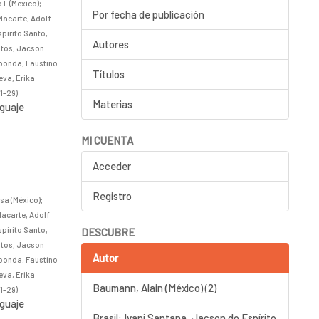
I. (México)
;
Por fecha de publicación
Macarte, Adolf
spírito Santo,
Autores
Matos, Jacson
sponda, Faustino
Títulos
eva, Erika
1-29
)
Materias
nguaje
MI CUENTA
Acceder
Registro
sa (México)
;
Macarte, Adolf
spírito Santo,
DESCUBRE
Matos, Jacson
Autor
sponda, Faustino
eva, Erika
Baumann, Alain (México) (2)
1-29
)
nguaje
Brasil: Ivani Santana, Jacson do Espírito