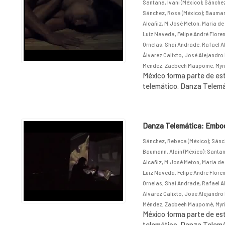
Santana, Ivani (México)
;
Sánchez
Sánchez, Rosa (México)
;
Baumann
Alcañiz, M.José Meton, Maria de 
Luiz Naveda, Felipe André Floren
Ornelas, Shai Andrade, Rafael A
Álvarez Calixto, José Alejandro 
Méndez, Zacbeeh Maupomé, Myri
México forma parte de est
telemático. Danza Telemát
Danza Telemática: Embodi
Sánchez, Rebeca (México)
;
Sánch
Baumann, Alain (México)
;
Santana
Alcañiz, M.José Meton, Maria de 
Luiz Naveda, Felipe André Floren
Ornelas, Shai Andrade, Rafael A
Álvarez Calixto, José Alejandro 
Méndez, Zacbeeh Maupomé, Myri
México forma parte de est
telemático. Danza Telemát