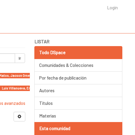
Login
LISTAR
Todo DSpace
Ir
Comunidades & Colecciones
i Matos, Jacson Ornelas, Shai Andrade, Rafael Alexandre, Jean Souza, Doris Veiga Pinheir
Por fecha de publicación
lo, Luis Villanueva, Erika Méndez, Zacbeeh Maupomé, Myriam Beutelpacher. ×
Autores
ros avanzados
Títulos
Materias
Esta comunidad