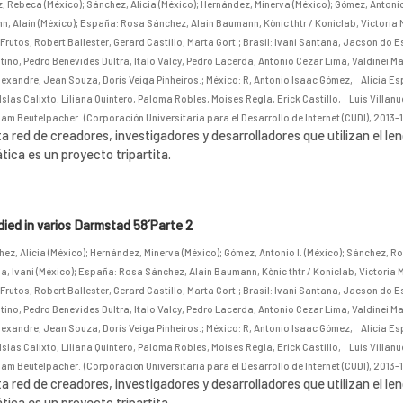
, Rebeca (México)
;
Sánchez, Alicia (México)
;
Hernández, Minerva (México)
;
Gómez, Antonio 
, Alain (México)
;
España: Rosa Sánchez, Alain Baumann, Kònic thtr / Koniclab, Victoria 
Frutos, Robert Ballester, Gerard Castillo, Marta Gort.
;
Brasil: Ivani Santana, Jacson do E
tino, Pedro Benevides Dultra, Italo Valcy, Pedro Lacerda, Antonio Cezar Lima, Valdinei 
lexandre, Jean Souza, Doris Veiga Pinheiros.
;
México: R, Antonio Isaac Gómez, Alicia E
Islas Calixto, Liliana Quintero, Paloma Robles, Moises Regla, Erick Castillo, Luis Villanu
am Beutelpacher.
(
Corporación Universitaria para el Desarrollo de Internet (CUDI)
,
2013-1
a red de creadores, investigadores y desarrolladores que utilizan el le
ica es un proyecto tripartita.
ed in varios Darmstad 58´Parte 2
ez, Alicia (México)
;
Hernández, Minerva (México)
;
Gómez, Antonio I. (México)
;
Sánchez, Ro
, Ivani (México)
;
España: Rosa Sánchez, Alain Baumann, Kònic thtr / Koniclab, Victoria 
Frutos, Robert Ballester, Gerard Castillo, Marta Gort.
;
Brasil: Ivani Santana, Jacson do E
tino, Pedro Benevides Dultra, Italo Valcy, Pedro Lacerda, Antonio Cezar Lima, Valdinei 
lexandre, Jean Souza, Doris Veiga Pinheiros.
;
México: R, Antonio Isaac Gómez, Alicia E
Islas Calixto, Liliana Quintero, Paloma Robles, Moises Regla, Erick Castillo, Luis Villanu
am Beutelpacher.
(
Corporación Universitaria para el Desarrollo de Internet (CUDI)
,
2013-1
a red de creadores, investigadores y desarrolladores que utilizan el le
ica es un proyecto tripartita