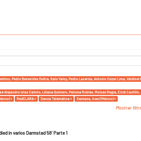
rentino, Pedro Benevides Dultra, Italo Valcy, Pedro Lacerda, Antonio Cezar Lima, Valdine
é Alejandro Islas Calixto, Liliana Quintero, Paloma Robles, Moises Regla, Erick Castil
éxico) ×
RedCLARA ×
Danza Telemática ×
Santana, Ivani (México) ×
Mostrar filt
ed in varios Darmstad 58´ Parte 1