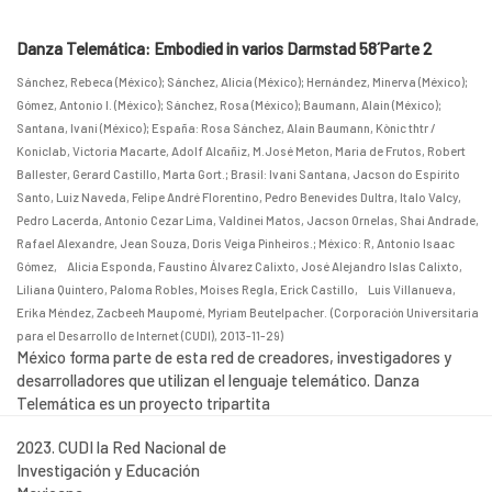
Danza Telemática: Embodied in varios Darmstad 58´Parte 2
Sánchez, Rebeca (México)
;
Sánchez, Alicia (México)
;
Hernández, Minerva (México)
;
Gómez, Antonio I. (México)
;
Sánchez, Rosa (México)
;
Baumann, Alain (México)
;
Santana, Ivani (México)
;
España: Rosa Sánchez, Alain Baumann, Kònic thtr /
Koniclab, Victoria Macarte, Adolf Alcañiz, M.José Meton, Maria de Frutos, Robert
Ballester, Gerard Castillo, Marta Gort.
;
Brasil: Ivani Santana, Jacson do Espírito
Santo, Luiz Naveda, Felipe André Florentino, Pedro Benevides Dultra, Italo Valcy,
Pedro Lacerda, Antonio Cezar Lima, Valdinei Matos, Jacson Ornelas, Shai Andrade,
Rafael Alexandre, Jean Souza, Doris Veiga Pinheiros.
;
México: R, Antonio Isaac
Gómez, Alicia Esponda, Faustino Álvarez Calixto, José Alejandro Islas Calixto,
Liliana Quintero, Paloma Robles, Moises Regla, Erick Castillo, Luis Villanueva,
Erika Méndez, Zacbeeh Maupomé, Myriam Beutelpacher.
(
Corporación Universitaria
para el Desarrollo de Internet (CUDI)
,
2013-11-29
)
México forma parte de esta red de creadores, investigadores y
desarrolladores que utilizan el lenguaje telemático. Danza
Telemática es un proyecto tripartita
2023. CUDI la Red Nacional de
Investigación y Educación