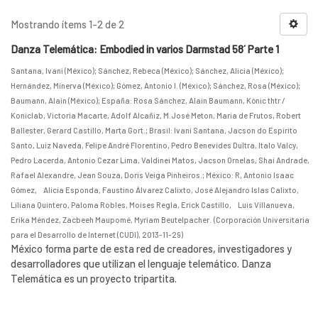
Mostrando ítems 1-2 de 2
Danza Telemática: Embodied in varios Darmstad 58´ Parte 1
Santana, Ivani (México)
;
Sánchez, Rebeca (México)
;
Sánchez, Alicia (México)
;
Hernández, Minerva (México)
;
Gómez, Antonio I. (México)
;
Sánchez, Rosa (México)
;
Baumann, Alain (México)
;
España: Rosa Sánchez, Alain Baumann, Kònic thtr /
Koniclab, Victoria Macarte, Adolf Alcañiz, M.José Meton, Maria de Frutos, Robert
Ballester, Gerard Castillo, Marta Gort.
;
Brasil: Ivani Santana, Jacson do Espírito
Santo, Luiz Naveda, Felipe André Florentino, Pedro Benevides Dultra, Italo Valcy,
Pedro Lacerda, Antonio Cezar Lima, Valdinei Matos, Jacson Ornelas, Shai Andrade,
Rafael Alexandre, Jean Souza, Doris Veiga Pinheiros.
;
México: R, Antonio Isaac
Gómez, Alicia Esponda, Faustino Álvarez Calixto, José Alejandro Islas Calixto,
Liliana Quintero, Paloma Robles, Moises Regla, Erick Castillo, Luis Villanueva,
Erika Méndez, Zacbeeh Maupomé, Myriam Beutelpacher.
(
Corporación Universitaria
para el Desarrollo de Internet (CUDI)
,
2013-11-29
)
México forma parte de esta red de creadores, investigadores y
desarrolladores que utilizan el lenguaje telemático. Danza
Telemática es un proyecto tripartita.