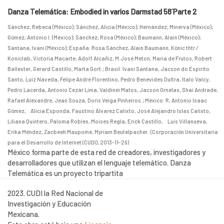
Danza Telemática: Embodied in varios Darmstad 58´Parte 2
Sánchez, Rebeca (México)
;
Sánchez, Alicia (México)
;
Hernández, Minerva (México)
;
Gómez, Antonio I. (México)
;
Sánchez, Rosa (México)
;
Baumann, Alain (México)
;
Santana, Ivani (México)
;
España: Rosa Sánchez, Alain Baumann, Kònic thtr /
Koniclab, Victoria Macarte, Adolf Alcañiz, M.José Meton, Maria de Frutos, Robert
Ballester, Gerard Castillo, Marta Gort.
;
Brasil: Ivani Santana, Jacson do Espírito
Santo, Luiz Naveda, Felipe André Florentino, Pedro Benevides Dultra, Italo Valcy,
Pedro Lacerda, Antonio Cezar Lima, Valdinei Matos, Jacson Ornelas, Shai Andrade,
Rafael Alexandre, Jean Souza, Doris Veiga Pinheiros.
;
México: R, Antonio Isaac
Gómez, Alicia Esponda, Faustino Álvarez Calixto, José Alejandro Islas Calixto,
Liliana Quintero, Paloma Robles, Moises Regla, Erick Castillo, Luis Villanueva,
Erika Méndez, Zacbeeh Maupomé, Myriam Beutelpacher.
(
Corporación Universitaria
para el Desarrollo de Internet (CUDI)
,
2013-11-29
)
México forma parte de esta red de creadores, investigadores y
desarrolladores que utilizan el lenguaje telemático. Danza
Telemática es un proyecto tripartita
2023. CUDI la Red Nacional de
Investigación y Educación
Mexicana.