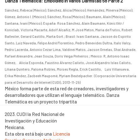
Danza Telemática: Embodied in varios Darmstad 58´Parte 2
Sánchez, Rebeca (México)
;
Sánchez, Alicia (México)
;
Hernández, Minerva (México)
;
Gómez, Antonio I. (México)
;
Sánchez, Rosa (México)
;
Baumann, Alain (México)
;
Santana, Ivani (México)
;
España: Rosa Sánchez, Alain Baumann, Kònic thtr /
Koniclab, Victoria Macarte, Adolf Alcañiz, M.José Meton, Maria de Frutos, Robert
Ballester, Gerard Castillo, Marta Gort.
;
Brasil: Ivani Santana, Jacson do Espírito
Santo, Luiz Naveda, Felipe André Florentino, Pedro Benevides Dultra, Italo Valcy,
Pedro Lacerda, Antonio Cezar Lima, Valdinei Matos, Jacson Ornelas, Shai Andrade,
Rafael Alexandre, Jean Souza, Doris Veiga Pinheiros.
;
México: R, Antonio Isaac
Gómez, Alicia Esponda, Faustino Álvarez Calixto, José Alejandro Islas Calixto,
Liliana Quintero, Paloma Robles, Moises Regla, Erick Castillo, Luis Villanueva,
Erika Méndez, Zacbeeh Maupomé, Myriam Beutelpacher.
(
Corporación Universitaria
para el Desarrollo de Internet (CUDI)
,
2013-11-29
)
México forma parte de esta red de creadores, investigadores y
desarrolladores que utilizan el lenguaje telemático. Danza
Telemática es un proyecto tripartita
2023. CUDI la Red Nacional de
Investigación y Educación
Mexicana.
Esta obra está bajo una
Licencia