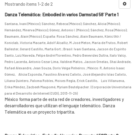
Mostrando ítems 1-2 de 2
Danza Telemática: Embodied in varios Darmstad 58´ Parte 1
Santana, Ivani (México)
;
Sánchez, Rebeca (México)
;
Sánchez, Alicia (México)
;
Hernández, Minerva (México)
;
Gómez, Antonio I. (México)
;
Sánchez, Rosa (México)
;
Baumann, Alain (México)
;
España: Rosa Sánchez, Alain Baumann, Kònic thtr /
Koniclab, Victoria Macarte, Adolf Alcañiz, M.José Meton, Maria de Frutos, Robert
Ballester, Gerard Castillo, Marta Gort.
;
Brasil: Ivani Santana, Jacson do Espírito
Santo, Luiz Naveda, Felipe André Florentino, Pedro Benevides Dultra, Italo Valcy,
Pedro Lacerda, Antonio Cezar Lima, Valdinei Matos, Jacson Ornelas, Shai Andrade,
Rafael Alexandre, Jean Souza, Doris Veiga Pinheiros.
;
México: R, Antonio Isaac
Gómez, Alicia Esponda, Faustino Álvarez Calixto, José Alejandro Islas Calixto,
Liliana Quintero, Paloma Robles, Moises Regla, Erick Castillo, Luis Villanueva,
Erika Méndez, Zacbeeh Maupomé, Myriam Beutelpacher.
(
Corporación Universitaria
para el Desarrollo de Internet (CUDI)
,
2013-11-29
)
México forma parte de esta red de creadores, investigadores y
desarrolladores que utilizan el lenguaje telemático. Danza
Telemática es un proyecto tripartita.