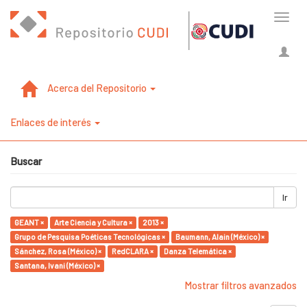
Cambi
naveg
Acerca del Repositorio
Enlaces de interés
Buscar
Ir
GEANT ×
Arte Ciencia y Cultura ×
2013 ×
Grupo de Pesquisa Poéticas Tecnológicas ×
Baumann, Alain (México) ×
Sánchez, Rosa (México) ×
RedCLARA ×
Danza Telemática ×
Santana, Ivani (México) ×
Mostrar filtros avanzados